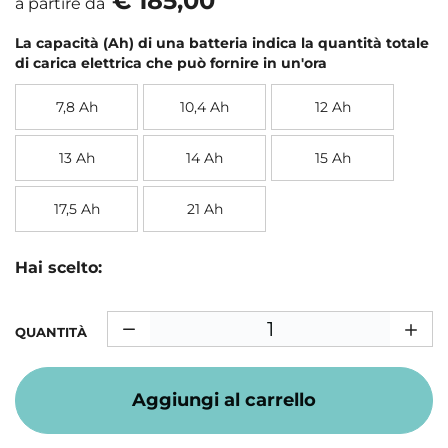
€ 185,00
a partire da
La capacità (Ah) di una batteria indica la quantità totale
di carica elettrica che può fornire in un'ora
7,8 Ah
10,4 Ah
12 Ah
13 Ah
14 Ah
15 Ah
17,5 Ah
21 Ah
Hai scelto:
QUANTITÀ
Aggiungi al carrello