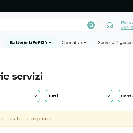
Per s
+39 3
Batterie LiFePO4
Caricatori
Servizio Rigener
ie servizi
Tutti
Consig
to trovato alcun prodotto