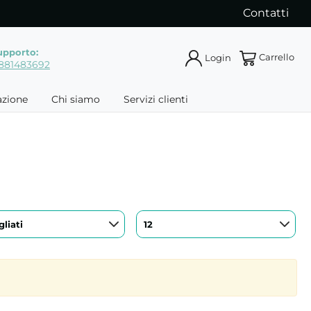
Contatti
upporto:
Carrello
Login
881483692
azione
Chi siamo
Servizi clienti
liati
12