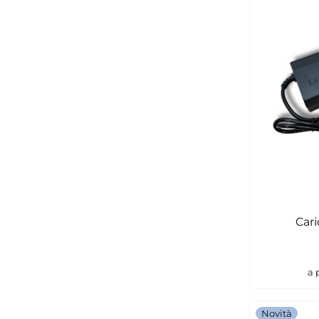
a 
Novità