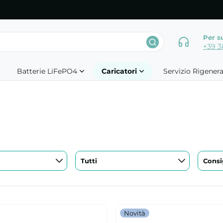
Per s
+39 3
Batterie LiFePO4
Caricatori
Servizio Rigener
Tutti
Consig
Novità