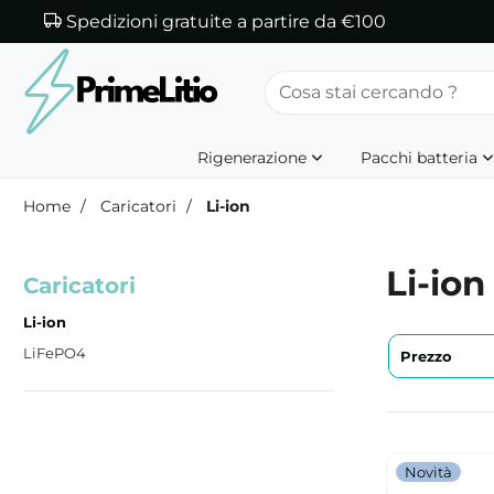
Spedizioni gratuite a partire da €100
Rigenerazione
Pacchi batteria
Home
Caricatori
Li-ion
Li-ion
Caricatori
Li-ion
LiFePO4
Prezzo
Novità