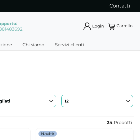
Contatti
upporto:
Carrello
Login
881483692
azione
Chi siamo
Servizi clienti
liati
12
24
Prodotti
Novità