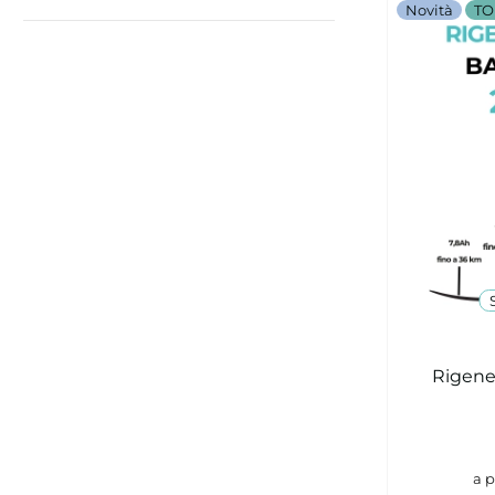
Novità
TO
Rigener
a p