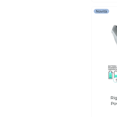
Novità
Ri
Po