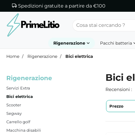
Spedizioni gratuite a partire da €100
Rigenerazione
Pacchi batteria
Home
Rigenerazione
Bici elettrica
Bici e
Rigenerazione
Servizi Extra
Recensioni :
Bici elettrica
Scooter
Prezzo
Rigenerazione
Segway
ho trasformat
Carrello golf
litio.. servizi
Macchina disabili