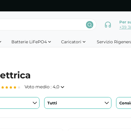
Per s
+39 3
Batterie LiFePO4
Caricatori
Servizio Rigener
lettrica
Voto medio : 4,0
Tutti
Consig
 batteria al litio 48V
Rigenerazione batteria al litio
o la mia batteria dal piombo al
Ho trovato grande professionalità
o ottimo! consiglio. Andrea
velocità per la rigenerazione del
la mia bicicletta Eleglide. Subit