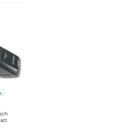
a
sch
att